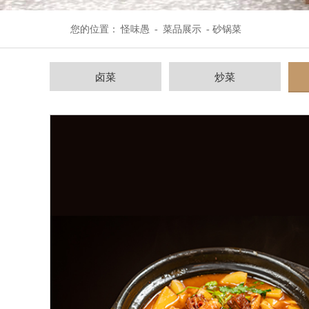
您的位置：
怪味愚
-
菜品展示
- 砂锅菜
卤菜
炒菜