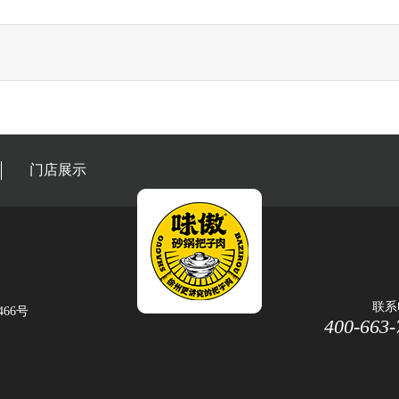
门店展示
联系
466号
400-663-